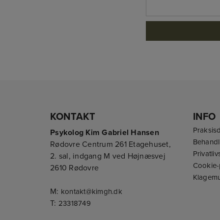
KONTAKT
INFO
Praksis
Psykolog Kim Gabriel Hansen
Behandl
Rødovre Centrum 261 Etagehuset,
Privatliv
2. sal, indgang M ved Højnæsvej
Cookie-p
2610 Rødovre
Klagemu
M:
kontakt@kimgh.dk
T:
23318749