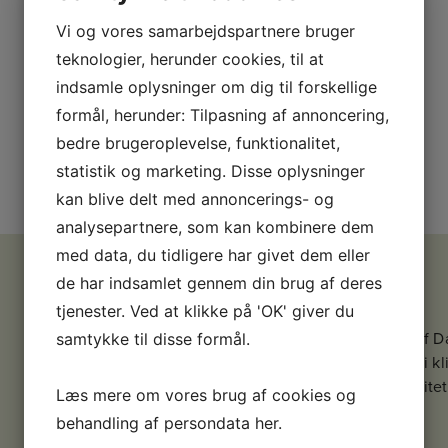
BEHANDLING
Vi og vores samarbejdspartnere bruger
teknologier, herunder cookies, til at
Det er en psykologisk erfaring, at
menneskelig udvikling foregår i en tryg
indsamle oplysninger om dig til forskellige
tilknytning, og jeg lægger stor vægt på,
formål, herunder: Tilpasning af annoncering,
at man som min klient føler sig
bedre brugeroplevelse, funktionalitet,
respekteret og mødt som person.
statistik og marketing. Disse oplysninger
kan blive delt med annoncerings- og
analysepartnere, som kan kombinere dem
med data, du tidligere har givet dem eller
de har indsamlet gennem din brug af deres
Kim Gabriel Hansen
tjenester. Ved at klikke på 'OK' giver du
Cand. psych. et art. Autoriseret psykolog, medlem af D
samtykke til disse formål.
supervisor i psykoterapi. Anerkendt som supervisor i 
sygesikringen. Akkrediteret af IKAS (Institut for Kvali
Læs mere om vores brug af cookies og
Formand for Dansk Rorschach Selskab.
behandling af persondata
her
.