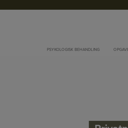
Hop
til
indholdet
PSYKOLOGISK BEHANDLING
OPGAV