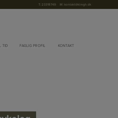
T:
23318749
M:
kontakt@kimgh.dk
L TID
FAGLIG PROFIL
KONTAKT