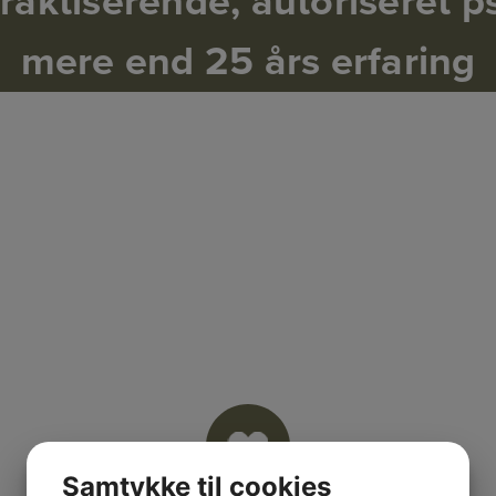
raktiserende, autoriseret 
mere end 25 års erfaring
Samtykke til cookies